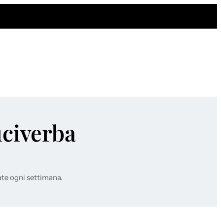
uciverba
ate ogni settimana.