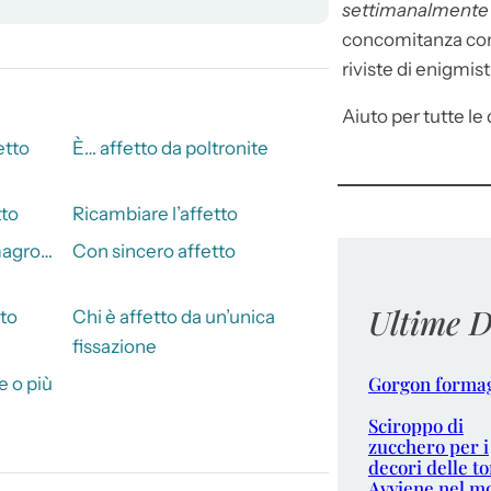
settimanalment
concomitanza con 
riviste di enigmist
Aiuto per tutte le d
etto
È… affetto da poltronite
tto
Ricambiare l’affetto
magro…
Con sincero affetto
Ultime D
tto
Chi è affetto da un’unica
fissazione
Gorgon forma
e o più
Sciroppo di
zucchero per i
decori delle to
Avviene nel m