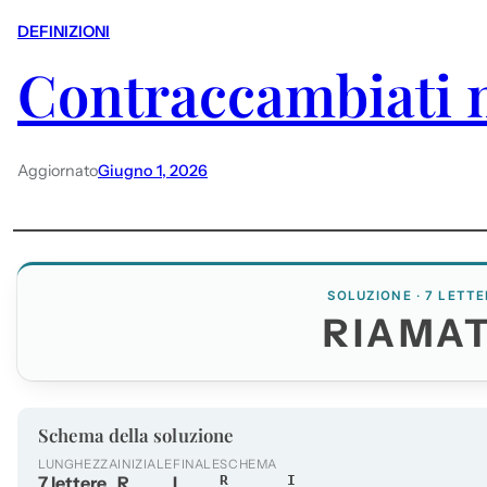
DEFINIZIONI
Contraccambiati ne
Aggiornato
Giugno 1, 2026
SOLUZIONE · 7 LETTE
RIAMAT
Schema della soluzione
LUNGHEZZA
INIZIALE
FINALE
SCHEMA
7 lettere
R
I
R_____I