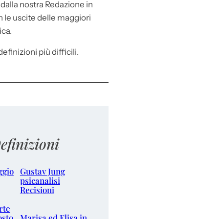
e
dalla nostra Redazione in
le uscite delle maggiori
ica.
efinizioni più difficili.
efinizioni
ggio
Gustav Jung
psicanalisi
Recisioni
rte
osto
Marisa ed Elisa in