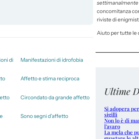
settimanalment
concomitanza con 
riviste di enigmist
Aiuto per tutte le d
oni di
Manifestazioni di idrofobia
tto
Affetto e stima reciproca
Ultime D
etto
Circondato da grande affetto
Si adopera per
sigilli
ne
Sono segni d’affetto
Non lo è di ma
l’avaro
La mela che p
guastare le alt