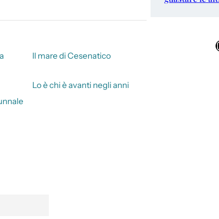
Ins
za
Il mare di Cesenatico
Lo è chi è avanti negli anni
tunnale