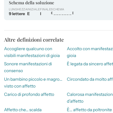
Schema della soluzione
LUNGHEZZA
INIZIALE
FINALE
SCHEMA
9 lettere
E
I
E_______I
Altre definizioni correlate
Accogliere qualcuno con
Accolto con manifestazi
visibili manifestazioni di gioia
gioia
Sonore manifestazioni di
È legata da sincero affe
consenso
Un bambino piccolo e magro…
Circondato da molto aff
visto con affetto
Carico di profondo affetto
Calorosa manifestazio
d’affetto
Affetto che… scalda
È… affetto da poltronite