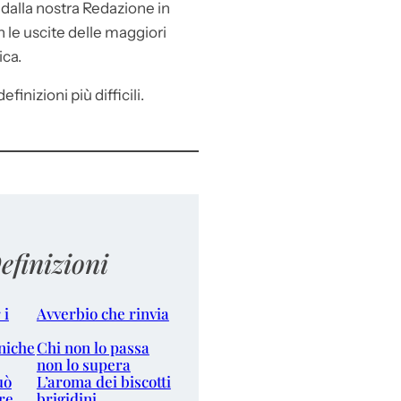
e
dalla nostra Redazione in
le uscite delle maggiori
ica.
efinizioni più difficili.
efinizioni
 i
Avverbio che rinvia
niche
Chi non lo passa
non lo supera
uò
L’aroma dei biscotti
re
brigidini