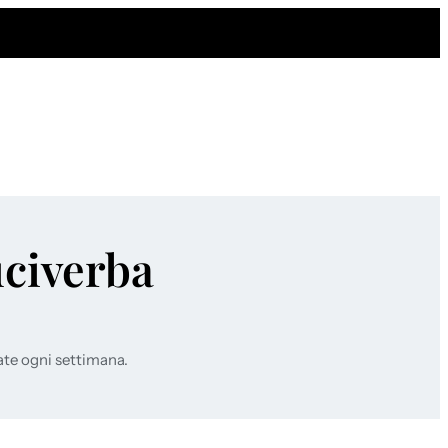
uciverba
ate ogni settimana.