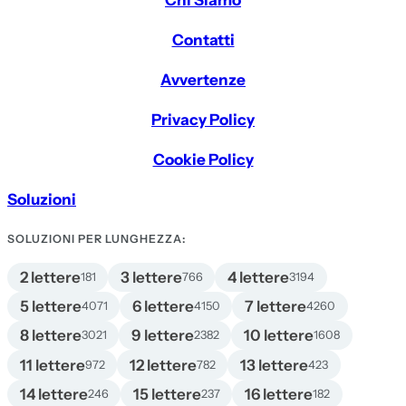
Contatti
Avvertenze
Privacy Policy
Cookie Policy
Soluzioni
SOLUZIONI PER LUNGHEZZA:
2 lettere
3 lettere
4 lettere
181
766
3194
5 lettere
6 lettere
7 lettere
4071
4150
4260
8 lettere
9 lettere
10 lettere
3021
2382
1608
11 lettere
12 lettere
13 lettere
972
782
423
14 lettere
15 lettere
16 lettere
246
237
182