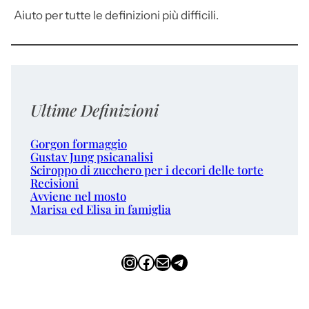
Aiuto per tutte le definizioni più difficili.
Ultime Definizioni
Gorgon formaggio
Gustav Jung psicanalisi
Sciroppo di zucchero per i decori delle torte
Recisioni
Avviene nel mosto
Marisa ed Elisa in famiglia
Instagram
Facebook
Email
Telegram