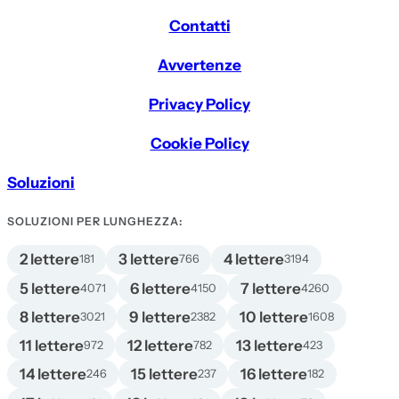
Contatti
Avvertenze
Privacy Policy
Cookie Policy
Soluzioni
SOLUZIONI PER LUNGHEZZA:
2 lettere
3 lettere
4 lettere
181
766
3194
5 lettere
6 lettere
7 lettere
4071
4150
4260
8 lettere
9 lettere
10 lettere
3021
2382
1608
11 lettere
12 lettere
13 lettere
972
782
423
14 lettere
15 lettere
16 lettere
246
237
182