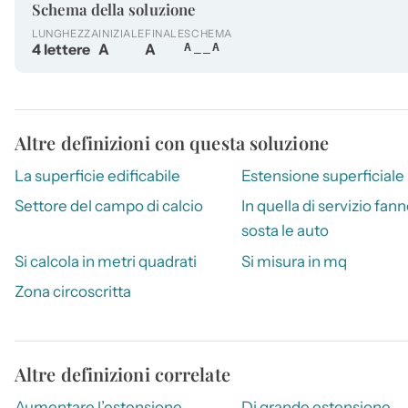
Schema della soluzione
LUNGHEZZA
INIZIALE
FINALE
SCHEMA
4 lettere
A
A
A__A
Altre definizioni con questa soluzione
La superficie edificabile
Estensione superficiale
Settore del campo di calcio
In quella di servizio fan
sosta le auto
Si calcola in metri quadrati
Si misura in mq
Zona circoscritta
Altre definizioni correlate
Aumentare l’estensione
Di grande estensione