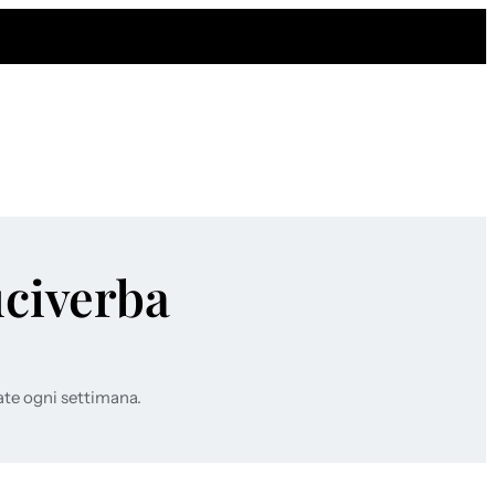
uciverba
ate ogni settimana.