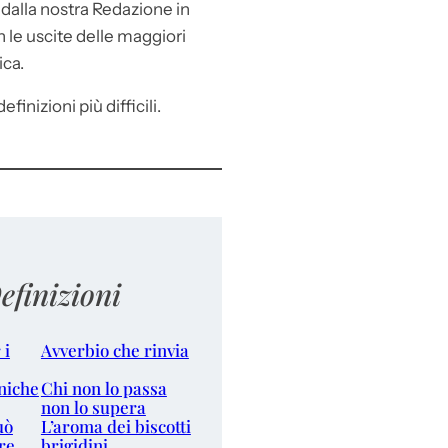
e
dalla nostra Redazione in
le uscite delle maggiori
ica.
efinizioni più difficili.
efinizioni
 i
Avverbio che rinvia
niche
Chi non lo passa
non lo supera
uò
L’aroma dei biscotti
re
brigidini