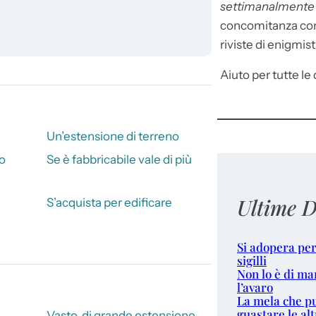
settimanalment
concomitanza con 
riviste di enigmist
Aiuto per tutte le d
Un’estensione di terreno
no
Se è fabbricabile vale di più
Ultime D
S’acquista per edificare
Si adopera per
sigilli
Non lo è di ma
l’avaro
La mela che p
guastare le alt
Vasto, di grande estensione