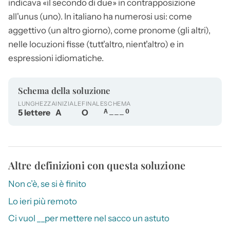
indicava «il secondo di due» in contrapposizione
all'unus (uno). In italiano ha numerosi usi: come
aggettivo (un
altro
giorno), come pronome (gli altri),
nelle locuzioni fisse (tutt'
altro
, nient'
altro
) e in
espressioni idiomatiche.
Schema della soluzione
LUNGHEZZA
INIZIALE
FINALE
SCHEMA
5 lettere
A
O
A___O
Altre definizioni con questa soluzione
Non c’è, se si è finito
Lo ieri più remoto
Ci vuol __per mettere nel sacco un astuto