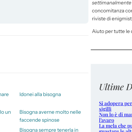
settimanalment
concomitanza con 
riviste di enigmist
Aiuto per tutte le d
Ultime D
nare
Idonei alla bisogna
Si adopera per
sigilli
lo un
Bisogna averne molto nelle
Non lo è di ma
l’avaro
faccende spinose
La mela che p
Bisogna sempre tenerla in
guastare le alt