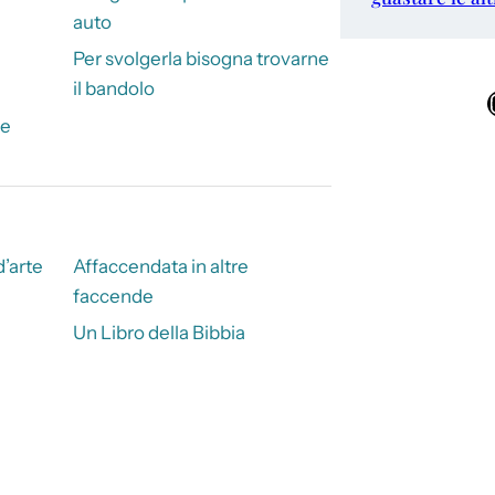
auto
Per svolgerla bisogna trovarne
il bandolo
Ins
re
d’arte
Affaccendata in altre
faccende
Un Libro della Bibbia