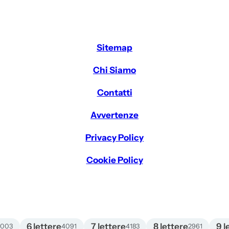
Sitemap
Chi Siamo
Contatti
Avvertenze
Privacy Policy
Cookie Policy
6 lettere
7 lettere
8 lettere
9 l
4003
4091
4183
2961