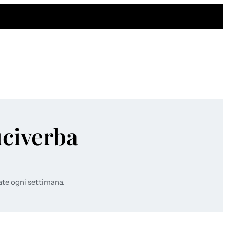
uciverba
ate ogni settimana.