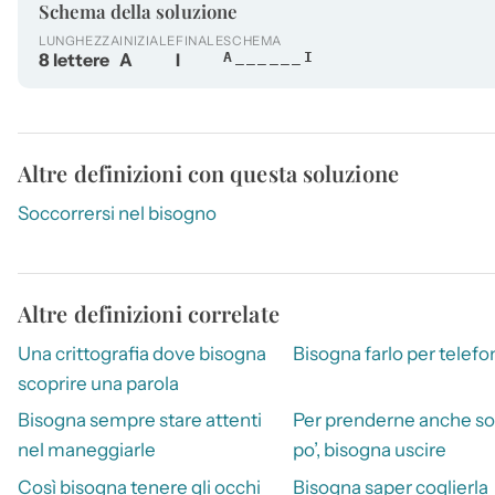
Schema della soluzione
LUNGHEZZA
INIZIALE
FINALE
SCHEMA
8 lettere
A
I
A______I
Altre definizioni con questa soluzione
Soccorrersi nel bisogno
Altre definizioni correlate
Una crittografia dove bisogna
Bisogna farlo per telefo
scoprire una parola
Bisogna sempre stare attenti
Per prenderne anche so
nel maneggiarle
po’, bisogna uscire
Così bisogna tenere gli occhi
Bisogna saper coglierla