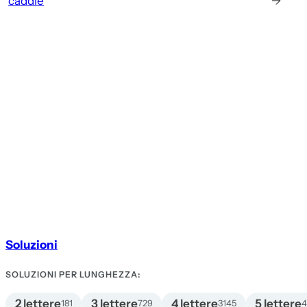
caddie
→
Soluzioni
SOLUZIONI PER LUNGHEZZA:
2 lettere
3 lettere
4 lettere
5 lettere
181
729
3145