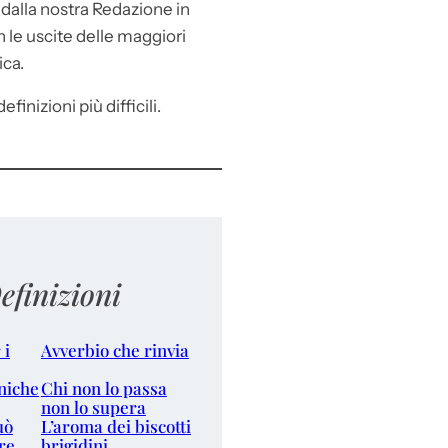
e
dalla nostra Redazione in
le uscite delle maggiori
ica.
efinizioni più difficili.
efinizioni
 i
Avverbio che rinvia
niche
Chi non lo passa
non lo supera
uò
L’aroma dei biscotti
re
brigidini