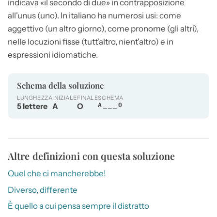
indicava «il secondo di due» in contrapposizione
all'unus (uno). In italiano ha numerosi usi: come
aggettivo (un
altro
giorno), come pronome (gli altri),
nelle locuzioni fisse (tutt'
altro
, nient'
altro
) e in
espressioni idiomatiche.
Schema della soluzione
LUNGHEZZA
INIZIALE
FINALE
SCHEMA
5 lettere
A
O
A___O
Altre definizioni con questa soluzione
Quel che ci mancherebbe!
Diverso, differente
È quello a cui pensa sempre il distratto