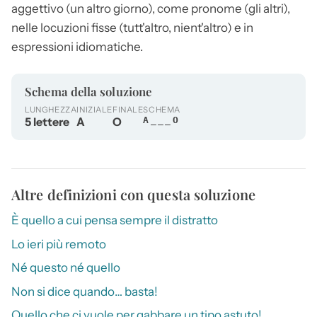
aggettivo (un
altro
giorno), come pronome (gli altri),
nelle locuzioni fisse (tutt'
altro
, nient'
altro
) e in
espressioni idiomatiche.
Schema della soluzione
LUNGHEZZA
INIZIALE
FINALE
SCHEMA
5 lettere
A
O
A___O
Altre definizioni con questa soluzione
È quello a cui pensa sempre il distratto
Lo ieri più remoto
Né questo né quello
Non si dice quando… basta!
Quello che ci vuole per gabbare un tipo astuto!