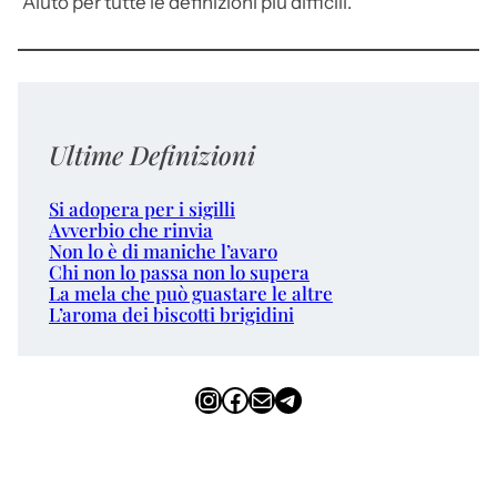
Aiuto per tutte le definizioni più difficili.
Ultime Definizioni
Si adopera per i sigilli
Avverbio che rinvia
Non lo è di maniche l’avaro
Chi non lo passa non lo supera
La mela che può guastare le altre
L’aroma dei biscotti brigidini
Instagram
Facebook
Email
Telegram