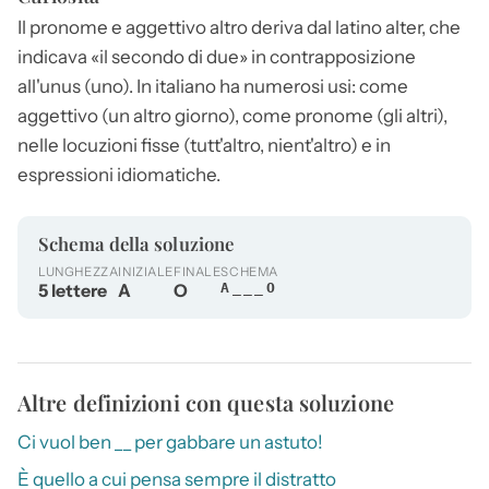
Il pronome e aggettivo
altro
deriva dal latino alter, che
indicava «il secondo di due» in contrapposizione
all'unus (uno). In italiano ha numerosi usi: come
aggettivo (un
altro
giorno), come pronome (gli altri),
nelle locuzioni fisse (tutt'
altro
, nient'
altro
) e in
espressioni idiomatiche.
Schema della soluzione
LUNGHEZZA
INIZIALE
FINALE
SCHEMA
5 lettere
A
O
A___O
Altre definizioni con questa soluzione
Ci vuol ben __ per gabbare un astuto!
È quello a cui pensa sempre il distratto