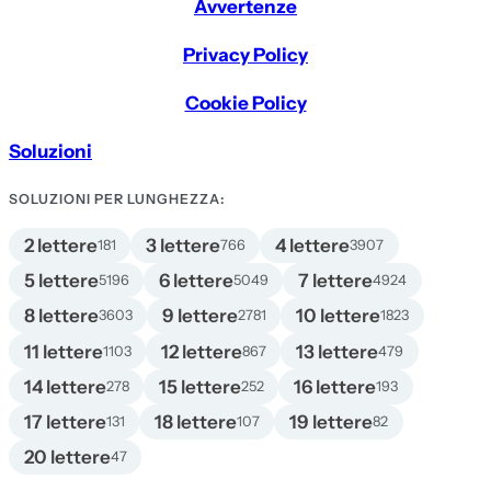
Avvertenze
Privacy Policy
Cookie Policy
Soluzioni
SOLUZIONI PER LUNGHEZZA:
2 lettere
3 lettere
4 lettere
181
766
3907
5 lettere
6 lettere
7 lettere
5196
5049
4924
8 lettere
9 lettere
10 lettere
3603
2781
1823
11 lettere
12 lettere
13 lettere
1103
867
479
14 lettere
15 lettere
16 lettere
278
252
193
17 lettere
18 lettere
19 lettere
131
107
82
20 lettere
47