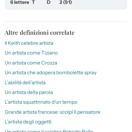
6 lettere
T
D
2 (5·1)
Altre definizioni correlate
Il Keith celebre artista
Un artista come Tiziano
Un artista come Crozza
Un artista che adopera bombolette spray
L’abilità dell’artista
Un artista della parola
L’artista squattrinato d’un tempo
Grande artista francese: scolpì Il pensatore
L’artista degli oggetti
Un artista come il celebre Roberto Bolle