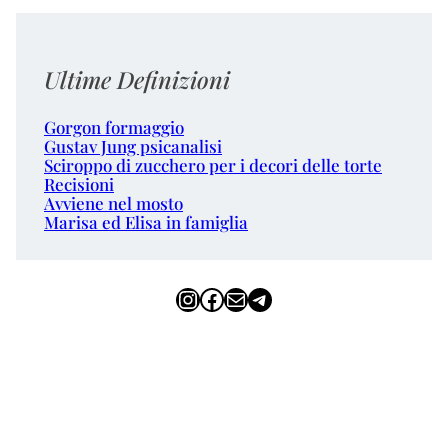
Ultime Definizioni
Gorgon formaggio
Gustav Jung psicanalisi
Sciroppo di zucchero per i decori delle torte
Recisioni
Avviene nel mosto
Marisa ed Elisa in famiglia
Instagram
Facebook
Email
Telegram