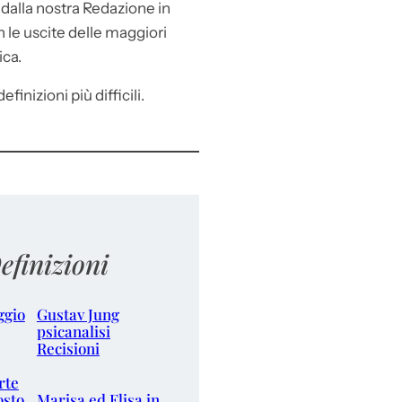
e
dalla nostra Redazione in
le uscite delle maggiori
ica.
efinizioni più difficili.
efinizioni
ggio
Gustav Jung
psicanalisi
Recisioni
rte
osto
Marisa ed Elisa in