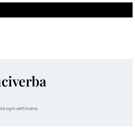
uciverba
ate ogni settimana.