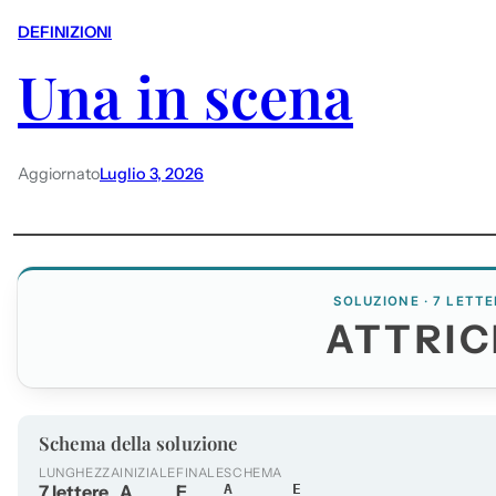
DEFINIZIONI
Una in scena
Aggiornato
Luglio 3, 2026
SOLUZIONE · 7 LETTE
ATTRIC
Schema della soluzione
LUNGHEZZA
INIZIALE
FINALE
SCHEMA
7 lettere
A
E
A_____E