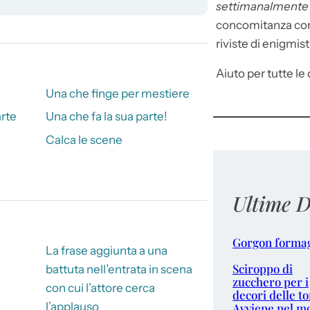
settimanalment
concomitanza con 
riviste di enigmist
Aiuto per tutte le d
Una che finge per mestiere
arte
Una che fa la sua parte!
Calca le scene
Ultime D
Gorgon forma
La frase aggiunta a una
Sciroppo di
battuta nell’entrata in scena
zucchero per i
con cui l’attore cerca
decori delle to
l’applauso
Avviene nel m