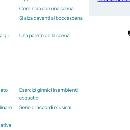
Comincia con una scena
Si alza davanti al boccascena
Ins
a gli
Una parete della scena
i
sato
Esercizi ginnici in ambienti
acquatici
linare
Serie di accordi musicali
iativa