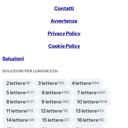
Contatti
Avvertenze
Privacy Policy
Cookie Policy
Soluzioni
SOLUZIONI PER LUNGHEZZA:
2 lettere
3 lettere
4 lettere
181
766
3194
5 lettere
6 lettere
7 lettere
4071
4150
4260
8 lettere
9 lettere
10 lettere
3021
2382
1608
11 lettere
12 lettere
13 lettere
972
782
423
14 lettere
15 lettere
16 lettere
246
237
182