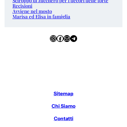
Sciroppo di zucchero per i decori delle torte
Recisioni
Avviene nel mosto
Marisa ed Elisa in famiglia
Instagram
Facebook
Email
Telegram
Sitemap
Chi Siamo
Contatti