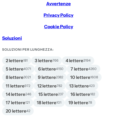
Avvertenze
Privacy Policy
Cookie Policy
Soluzioni
SOLUZIONI PER LUNGHEZZA:
2 lettere
3 lettere
4 lettere
181
766
3194
5 lettere
6 lettere
7 lettere
4071
4150
4260
8 lettere
9 lettere
10 lettere
3021
2382
1608
11 lettere
12 lettere
13 lettere
972
782
423
14 lettere
15 lettere
16 lettere
246
237
182
17 lettere
18 lettere
19 lettere
121
101
78
20 lettere
42