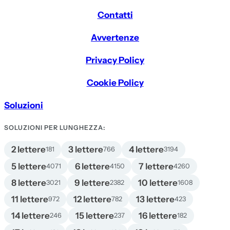
Contatti
Avvertenze
Privacy Policy
Cookie Policy
Soluzioni
SOLUZIONI PER LUNGHEZZA:
2 lettere
3 lettere
4 lettere
181
766
3194
5 lettere
6 lettere
7 lettere
4071
4150
4260
8 lettere
9 lettere
10 lettere
3021
2382
1608
11 lettere
12 lettere
13 lettere
972
782
423
14 lettere
15 lettere
16 lettere
246
237
182