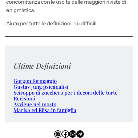
concomitanza con le uscite delle maggiori riviste di
enigmistica.
Aiuto per tutte le definizioni più difficili.
Ultime Definizioni
Gorgon formaggio
Gustav Jung psicanalisi
Sciroppo di zucchero per i decori delle torte
Recisioni
Avviene nel mosto
Marisa ed Elisa in famiglia
Instagram
Facebook
Email
Telegram