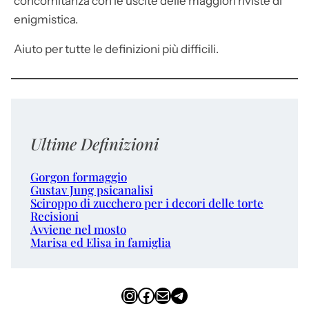
concomitanza con le uscite delle maggiori riviste di
enigmistica.
Aiuto per tutte le definizioni più difficili.
Ultime Definizioni
Gorgon formaggio
Gustav Jung psicanalisi
Sciroppo di zucchero per i decori delle torte
Recisioni
Avviene nel mosto
Marisa ed Elisa in famiglia
Instagram
Facebook
Email
Telegram