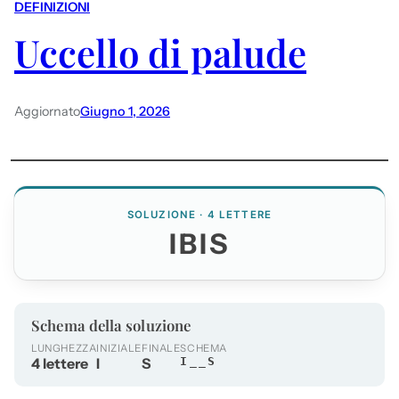
DEFINIZIONI
Uccello di palude
Aggiornato
Giugno 1, 2026
SOLUZIONE · 4 LETTERE
IBIS
Schema della soluzione
LUNGHEZZA
INIZIALE
FINALE
SCHEMA
4 lettere
I
S
I__S