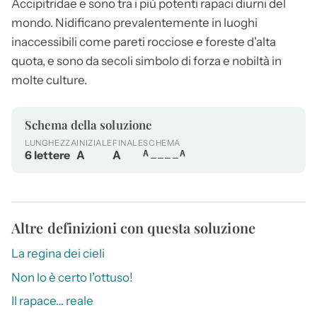
Accipitridae e sono tra i più potenti rapaci diurni del
mondo. Nidificano prevalentemente in luoghi
inaccessibili come pareti rocciose e foreste d'alta
quota, e sono da secoli simbolo di forza e nobiltà in
molte culture.
Schema della soluzione
LUNGHEZZA
INIZIALE
FINALE
SCHEMA
6 lettere
A
A
A____A
Altre definizioni con questa soluzione
La regina dei cieli
Non lo è certo l’ottuso!
Il rapace… reale