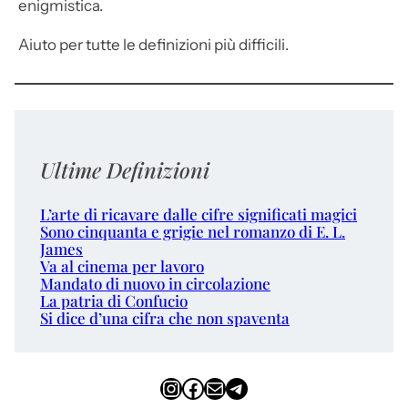
enigmistica.
Aiuto per tutte le definizioni più difficili.
Ultime Definizioni
L’arte di ricavare dalle cifre significati magici
Sono cinquanta e grigie nel romanzo di E. L.
James
Va al cinema per lavoro
Mandato di nuovo in circolazione
La patria di Confucio
Si dice d’una cifra che non spaventa
Instagram
Facebook
Email
Telegram