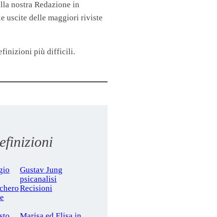
lla nostra Redazione in
 uscite delle maggiori riviste
finizioni più difficili.
finizioni
gio
Gustav Jung
psicanalisi
cchero
Recisioni
le
sto
Marisa ed Elisa in