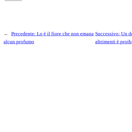
←
Precedente:
Lo è il fiore che non emana
Successivo:
Un d
alcun profumo
altrimenti è proib