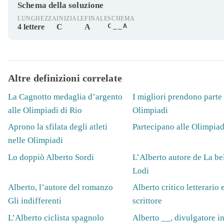
Schema della soluzione
LUNGHEZZA
INIZIALE
FINALE
SCHEMA
C__A
4 lettere
C
A
Altre definizioni correlate
La Cagnotto medaglia d’argento
I migliori prendono parte 
alle Olimpiadi di Rio
Olimpiadi
Aprono la sfilata degli atleti
Partecipano alle Olimpiad
nelle Olimpiadi
Lo doppiò Alberto Sordi
L’Alberto autore de La bel
Lodi
Alberto, l’autore del romanzo
Alberto critico letterario 
Gli indifferenti
scrittore
L’Alberto ciclista spagnolo
Alberto __, divulgatore i