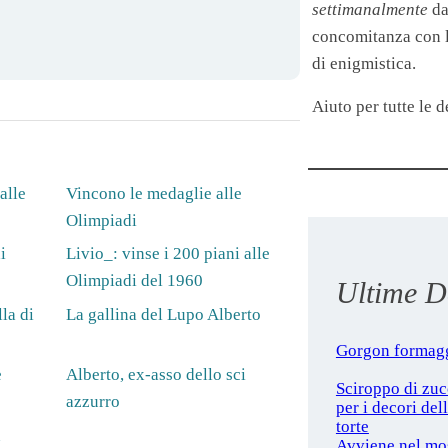
settimanalmente
da
concomitanza con le
di enigmistica.
Aiuto per tutte le de
alle
Vincono le medaglie alle
Olimpiadi
i
Livio_: vinse i 200 piani alle
Olimpiadi del 1960
Ultime De
la di
La gallina del Lupo Alberto
Gorgon formag
e
Alberto, ex-asso dello sci
Sciroppo di zu
azzurro
per i decori del
torte
n
Avviene nel mo