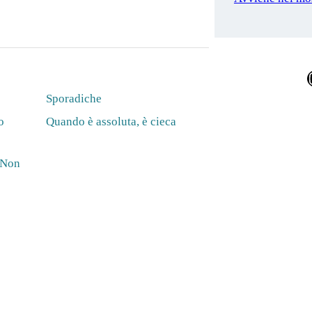
Ins
Sporadiche
o
Quando è assoluta, è cieca
i Non