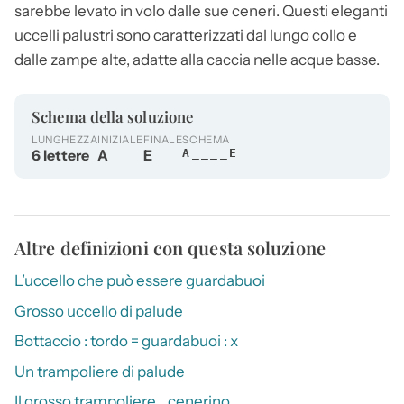
sarebbe levato in volo dalle sue ceneri. Questi eleganti
uccelli palustri sono caratterizzati dal lungo collo e
dalle zampe alte, adatte alla caccia nelle acque basse.
Schema della soluzione
LUNGHEZZA
INIZIALE
FINALE
SCHEMA
6 lettere
A
E
A____E
Altre definizioni con questa soluzione
L’uccello che può essere guardabuoi
Grosso uccello di palude
Bottaccio : tordo = guardabuoi : x
Un trampoliere di palude
Il grosso trampoliere… cenerino