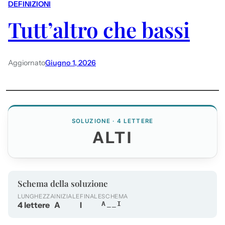
DEFINIZIONI
Tutt’altro che bassi
Aggiornato
Giugno 1, 2026
SOLUZIONE · 4 LETTERE
ALTI
Schema della soluzione
LUNGHEZZA
INIZIALE
FINALE
SCHEMA
4 lettere
A
I
A__I