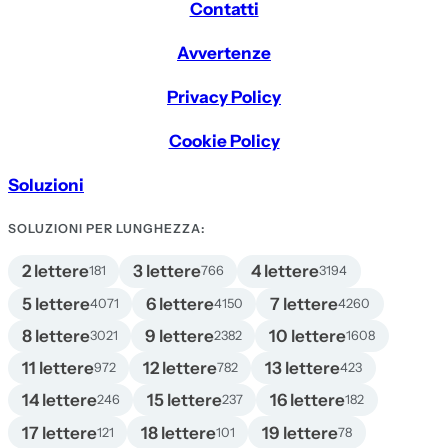
Contatti
Avvertenze
Privacy Policy
Cookie Policy
Soluzioni
SOLUZIONI PER LUNGHEZZA:
2 lettere
3 lettere
4 lettere
181
766
3194
5 lettere
6 lettere
7 lettere
4071
4150
4260
8 lettere
9 lettere
10 lettere
3021
2382
1608
11 lettere
12 lettere
13 lettere
972
782
423
14 lettere
15 lettere
16 lettere
246
237
182
17 lettere
18 lettere
19 lettere
121
101
78