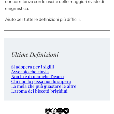
concomitanza con le uscite delle maggiori riviste di
enigmistica.
Aiuto per tutte le definizioni più difficili.
Ultime Definizioni
Si adopera per i sigilli
Avverbio che rinvia
Non lo è di maniche l’avaro
Chi non lo passa non lo supera
La mela che può guastare le altre
L’aroma dei biscotti brigidini
Instagram
Facebook
Email
Telegram