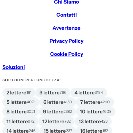
Chi Siamo
Contatti
Avvertenze
Privacy Policy
Cookie Policy
Soluzioni
SOLUZIONI PER LUNGHEZZA:
2 lettere
3 lettere
4 lettere
181
766
3194
5 lettere
6 lettere
7 lettere
4071
4150
4260
8 lettere
9 lettere
10 lettere
3021
2382
1608
11 lettere
12 lettere
13 lettere
972
782
423
14 lettere
15 lettere
16 lettere
246
237
182