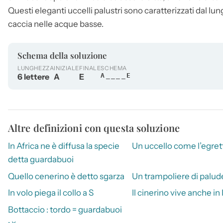
Questi eleganti uccelli palustri sono caratterizzati dal lun
caccia nelle acque basse.
Schema della soluzione
LUNGHEZZA
INIZIALE
FINALE
SCHEMA
6 lettere
A
E
A____E
Altre definizioni con questa soluzione
In Africa ne è diffusa la specie
Un uccello come l’egret
detta guardabuoi
Quello cenerino è detto sgarza
Un trampoliere di palud
In volo piega il collo a S
Il cinerino vive anche in I
Bottaccio : tordo = guardabuoi
: x