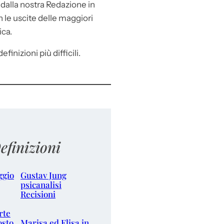
e
dalla nostra Redazione in
le uscite delle maggiori
ica.
efinizioni più difficili.
efinizioni
ggio
Gustav Jung
psicanalisi
Recisioni
rte
osto
Marisa ed Elisa in