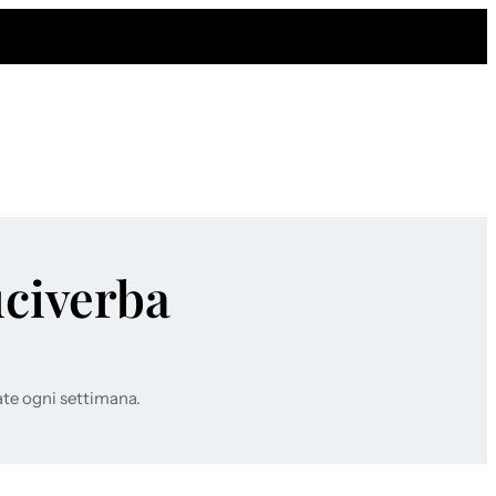
uciverba
ate ogni settimana.