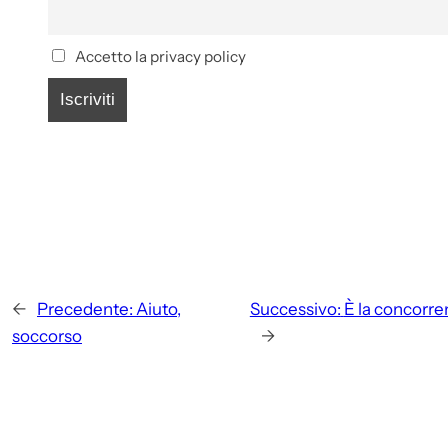
Accetto la privacy policy
←
Precedente:
Aiuto,
Successivo:
È la concorre
soccorso
→