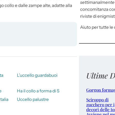
settimanalment
go collo e dalle zampe alte, adatte alla
concomitanza con 
riviste di enigmist
Aiuto per tutte le d
Ultime D
ta
L’uccello guardabuoi
Gorgon forma
e
Ha il collo a forma di S
Sciroppo di
talia
Uccello palustre
zucchero per i
decori delle to
Avviene nel m