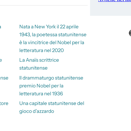
a
Nata a New York il 22 aprile
Ins
1943, la poetessa statunitense
è la vincitrice del Nobel per la
letteratura nel 2020
e
La Anaïs scrittrice
statunitense
ense
Il drammaturgo statunitense
premio Nobel per la
letteratura nel 1936
tore
Una capitale statunitense del
gioco d’azzardo