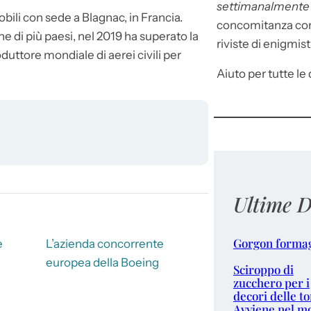
settimanalment
bili con sede a Blagnac, in Francia.
concomitanza con 
 di più paesi, nel 2019 ha superato la
riviste di enigmist
uttore mondiale di aerei civili per
Aiuto per tutte le d
Ultime D
Gorgon forma
e
L’azienda concorrente
europea della Boeing
Sciroppo di
zucchero per i
decori delle to
Avviene nel m