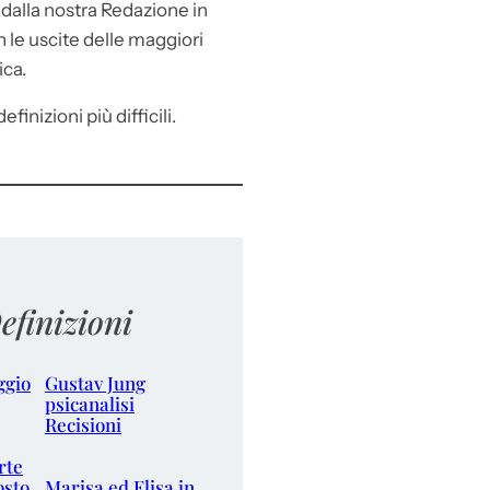
e
dalla nostra Redazione in
le uscite delle maggiori
ica.
efinizioni più difficili.
efinizioni
ggio
Gustav Jung
psicanalisi
Recisioni
rte
osto
Marisa ed Elisa in