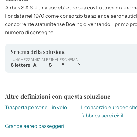
Airbus
S.A.S. è una società europea costruttrice di aeromo
Fondata nel 1970 come consorzio tra aziende aeronautiche
concorrente statunitense Boeing diventando il primo prod
numero di consegne.
Schema della soluzione
LUNGHEZZA
INIZIALE
FINALE
SCHEMA
6 lettere
A
S
A____S
Altre definizioni con questa soluzione
Trasporta persone… in volo
Il consorzio europeo ch
fabbrica aerei civili
Grande aereo passeggeri