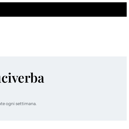
uciverba
ate ogni settimana.