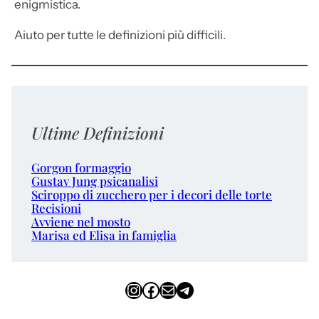
enigmistica.
Aiuto per tutte le definizioni più difficili.
Ultime Definizioni
Gorgon formaggio
Gustav Jung psicanalisi
Sciroppo di zucchero per i decori delle torte
Recisioni
Avviene nel mosto
Marisa ed Elisa in famiglia
Instagram
Facebook
Email
Telegram