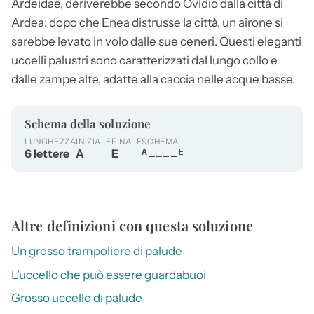
Ardeidae, deriverebbe secondo Ovidio dalla città di
Ardea: dopo che Enea distrusse la città, un
airone
si
sarebbe levato in volo dalle sue ceneri. Questi eleganti
uccelli palustri sono caratterizzati dal lungo collo e
dalle zampe alte, adatte alla caccia nelle acque basse.
Schema della soluzione
LUNGHEZZA
INIZIALE
FINALE
SCHEMA
6 lettere
A
E
A____E
Altre definizioni con questa soluzione
Un grosso trampoliere di palude
L’uccello che può essere guardabuoi
Grosso uccello di palude