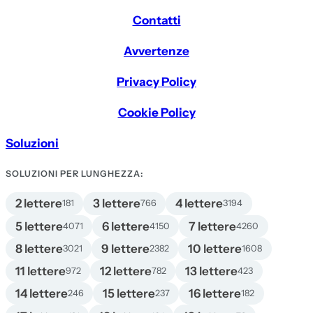
Contatti
Avvertenze
Privacy Policy
Cookie Policy
Soluzioni
SOLUZIONI PER LUNGHEZZA:
2 lettere
3 lettere
4 lettere
181
766
3194
5 lettere
6 lettere
7 lettere
4071
4150
4260
8 lettere
9 lettere
10 lettere
3021
2382
1608
11 lettere
12 lettere
13 lettere
972
782
423
14 lettere
15 lettere
16 lettere
246
237
182