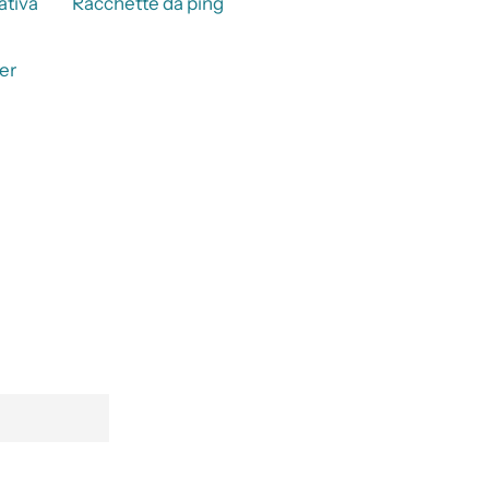
ativa
Racchette da ping
er