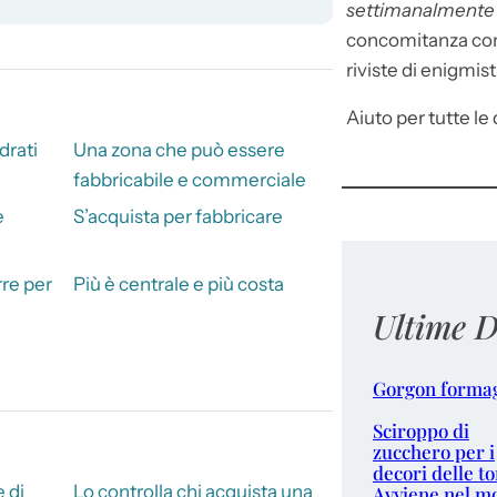
settimanalment
concomitanza con 
riviste di enigmist
Aiuto per tutte le d
drati
Una zona che può essere
fabbricabile e commerciale
e
S’acquista per fabbricare
re per
Più è centrale e più costa
Ultime D
Gorgon forma
Sciroppo di
zucchero per i
decori delle to
 di
Lo controlla chi acquista una
Avviene nel m