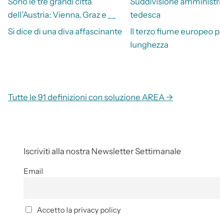
Sono le tre grandi città
Suddivisione amministr
dell’Austria: Vienna, Graz e __
tedesca
Si dice di una diva affascinante
Il terzo fiume europeo p
lunghezza
Tutte le 91 definizioni con soluzione AREA →
Iscriviti alla nostra Newsletter Settimanale
Email
Accetto la privacy policy