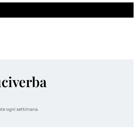
uciverba
ate ogni settimana.