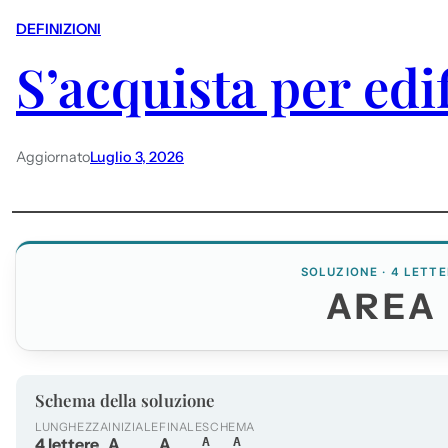
DEFINIZIONI
S’acquista per edi
Aggiornato
Luglio 3, 2026
SOLUZIONE · 4 LETTE
AREA
Schema della soluzione
LUNGHEZZA
INIZIALE
FINALE
SCHEMA
4 lettere
A
A
A__A