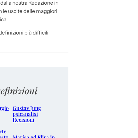
e
dalla nostra Redazione in
le uscite delle maggiori
ica.
efinizioni più difficili.
efinizioni
ggio
Gustav Jung
psicanalisi
Recisioni
rte
osto
Marisa ed Elisa in