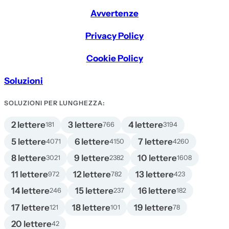
Avvertenze
Privacy Policy
Cookie Policy
Soluzioni
SOLUZIONI PER LUNGHEZZA:
2 lettere
3 lettere
4 lettere
181
766
3194
5 lettere
6 lettere
7 lettere
4071
4150
4260
8 lettere
9 lettere
10 lettere
3021
2382
1608
11 lettere
12 lettere
13 lettere
972
782
423
14 lettere
15 lettere
16 lettere
246
237
182
17 lettere
18 lettere
19 lettere
121
101
78
20 lettere
42