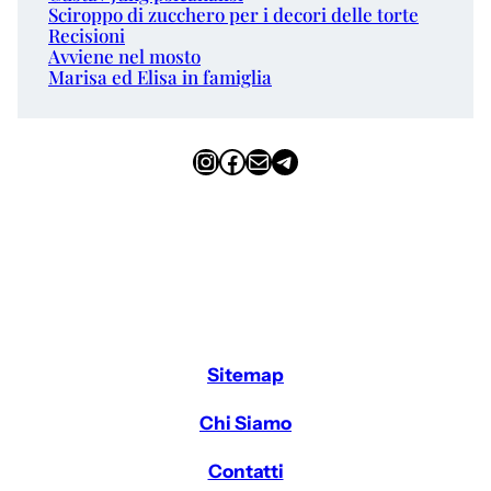
Sciroppo di zucchero per i decori delle torte
Recisioni
Avviene nel mosto
Marisa ed Elisa in famiglia
Instagram
Facebook
Email
Telegram
Sitemap
Chi Siamo
Contatti