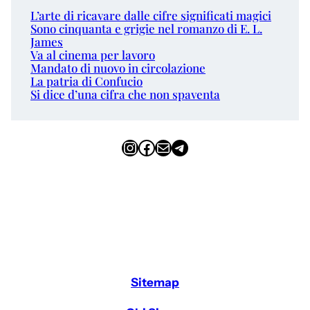
L’arte di ricavare dalle cifre significati magici
Sono cinquanta e grigie nel romanzo di E. L.
James
Va al cinema per lavoro
Mandato di nuovo in circolazione
La patria di Confucio
Si dice d’una cifra che non spaventa
Instagram
Facebook
Email
Telegram
Sitemap