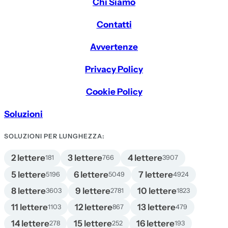
Chi Siamo
Contatti
Avvertenze
Privacy Policy
Cookie Policy
Soluzioni
SOLUZIONI PER LUNGHEZZA:
2 lettere
3 lettere
4 lettere
181
766
3907
5 lettere
6 lettere
7 lettere
5196
5049
4924
8 lettere
9 lettere
10 lettere
3603
2781
1823
11 lettere
12 lettere
13 lettere
1103
867
479
14 lettere
15 lettere
16 lettere
278
252
193