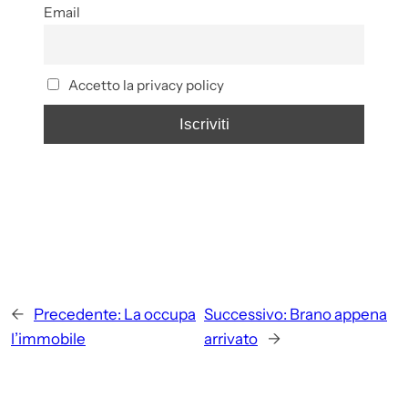
Email
Accetto la privacy policy
←
Precedente:
La occupa
Successivo:
Brano appena
l’immobile
arrivato
→