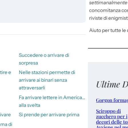
settimanalment
concomitanza con 
riviste di enigmist
Aiuto per tutte le d
Succedere o arrivare di
sorpresa
tire e
Nelle stazioni permette di
arrivare ai binari senza
Ultime D
attraversarli
Fa arrivare lettere in America…
Gorgon forma
alla svelta
Sciroppo di
rivare
Si prende per arrivare prima
zucchero per i
decori delle to
ima di
Avviene nel m