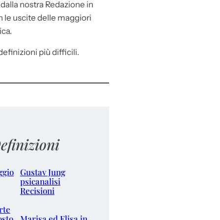
e
dalla nostra Redazione in
le uscite delle maggiori
ica.
efinizioni più difficili.
efinizioni
ggio
Gustav Jung
psicanalisi
Recisioni
rte
osto
Marisa ed Elisa in