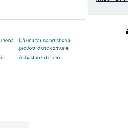
Ins
andona
Dà una forma artistica a
prodotti d’uso comune
al
Abbastanza buono