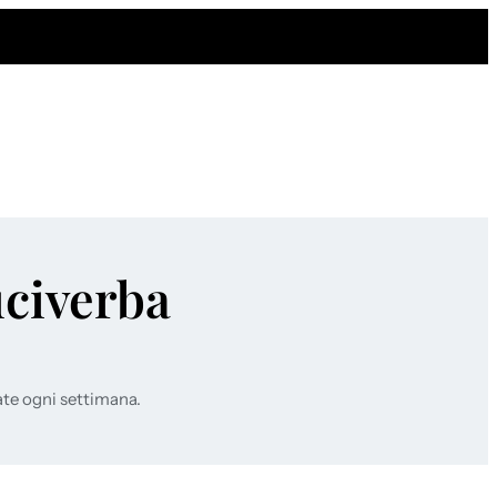
uciverba
ate ogni settimana.