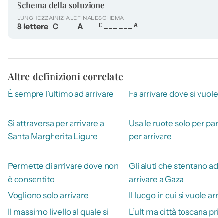
Schema della soluzione
LUNGHEZZA
INIZIALE
FINALE
SCHEMA
8 lettere
C
A
C______A
Altre definizioni correlate
È sempre l’ultimo ad arrivare
Fa arrivare dove si vuole
Si attraversa per arrivare a
Usa le ruote solo per par
Santa Margherita Ligure
per arrivare
Permette di arrivare dove non
Gli aiuti che stentano ad
è consentito
arrivare a Gaza
Vogliono solo arrivare
Il luogo in cui si vuole ar
Il massimo livello al quale si
L’ultima città toscana pr