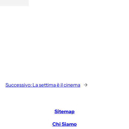
Successivo:
La settima è il cinema
→
Sitemap
Chi Siamo