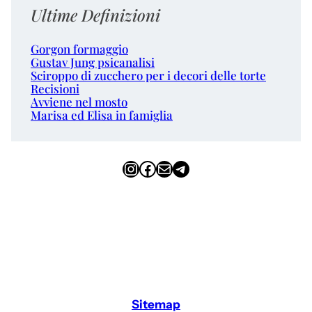
Ultime Definizioni
Gorgon formaggio
Gustav Jung psicanalisi
Sciroppo di zucchero per i decori delle torte
Recisioni
Avviene nel mosto
Marisa ed Elisa in famiglia
Instagram
Facebook
Email
Telegram
Sitemap