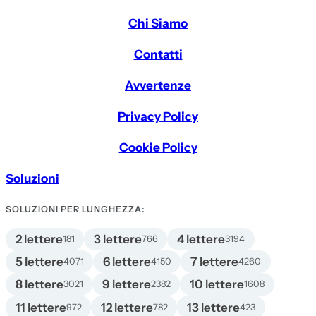
Chi Siamo
Contatti
Avvertenze
Privacy Policy
Cookie Policy
Soluzioni
SOLUZIONI PER LUNGHEZZA:
2 lettere
3 lettere
4 lettere
181
766
3194
5 lettere
6 lettere
7 lettere
4071
4150
4260
8 lettere
9 lettere
10 lettere
3021
2382
1608
11 lettere
12 lettere
13 lettere
972
782
423