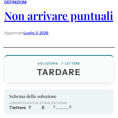
DEFINIZIONI
Non arrivare puntuali
Aggiornato
Luglio 3, 2026
SOLUZIONE · 7 LETTERE
TARDARE
Schema della soluzione
LUNGHEZZA
INIZIALE
FINALE
SCHEMA
7 lettere
T
E
T_____E