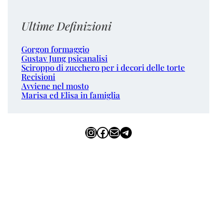
Ultime Definizioni
Gorgon formaggio
Gustav Jung psicanalisi
Sciroppo di zucchero per i decori delle torte
Recisioni
Avviene nel mosto
Marisa ed Elisa in famiglia
Instagram
Facebook
Email
Telegram