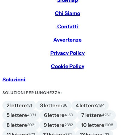
Sitemap
Chi Siamo
Contatti
Avvertenze
Privacy Policy
Cookie Policy
Soluzioni
SOLUZIONI PER LUNGHEZZA:
2 lettere
3 lettere
4 lettere
181
766
3194
5 lettere
6 lettere
7 lettere
4071
4150
4260
8 lettere
9 lettere
10 lettere
3021
2382
1608
11 lettere
12 lettere
13 lettere
972
782
423