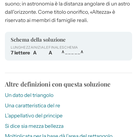
suono; in astronomia è la distanza angolare di un astro
dall'orizzonte. Come titolo onorifico, «
Altezza
» è
riservato ai membri di famiglie reali.
Schema della soluzione
LUNGHEZZA
INIZIALE
FINALE
SCHEMA
7 lettere
A
A
A_____A
Altre definizioni con questa soluzione
Un dato del triangolo
Una caratteristica del re
L’appellativo del principe
Si dice sia mezza bellezza
Moltiplicata per la base dà l’area del rettangolo