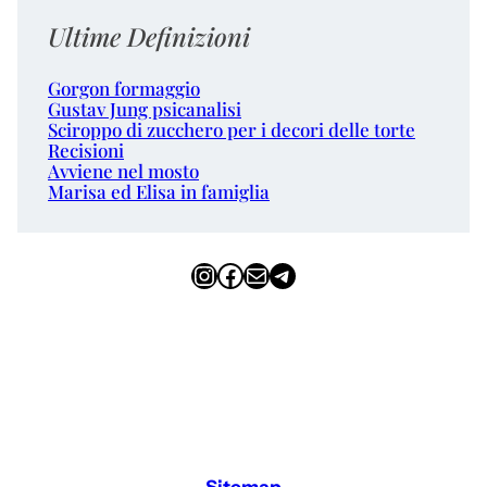
Ultime Definizioni
Gorgon formaggio
Gustav Jung psicanalisi
Sciroppo di zucchero per i decori delle torte
Recisioni
Avviene nel mosto
Marisa ed Elisa in famiglia
Instagram
Facebook
Email
Telegram