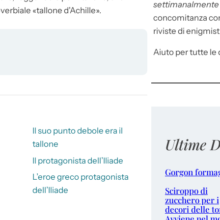
settimanalment
verbiale «tallone d'
Achille
».
concomitanza con 
riviste di enigmist
Aiuto per tutte le d
Il suo punto debole era il
Ultime D
tallone
Il protagonista dell’Iliade
Gorgon forma
L’eroe greco protagonista
Sciroppo di
dell’Iliade
zucchero per i
decori delle to
Avviene nel m