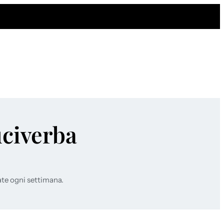
uciverba
ate ogni settimana.