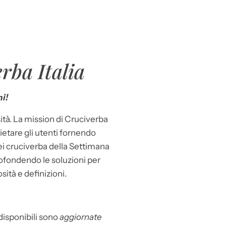
rba Italia
i!
ità. La mission di Cruciverba
llietare gli utenti fornendo
dei cruciverba della Settimana
ofondendo le soluzioni per
osità e definizioni.
 disponibili sono
aggiornate