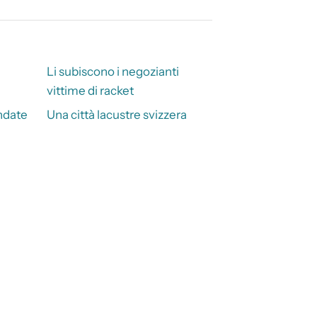
Li subiscono i negozianti
vittime di racket
andate
Una città lacustre svizzera