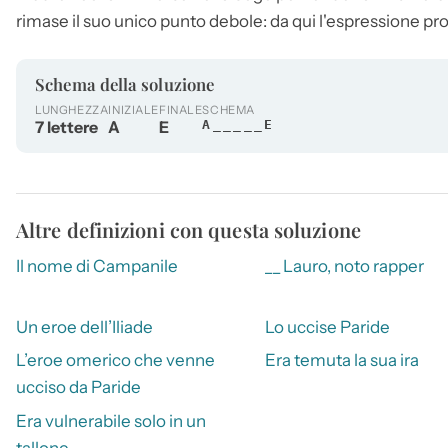
rimase il suo unico punto debole: da qui l'espressione pro
Schema della soluzione
LUNGHEZZA
INIZIALE
FINALE
SCHEMA
7 lettere
A
E
A_____E
Altre definizioni con questa soluzione
Il nome di Campanile
__ Lauro, noto rapper
Un eroe dell’Iliade
Lo uccise Paride
L’eroe omerico che venne
Era temuta la sua ira
ucciso da Paride
Era vulnerabile solo in un
tallone