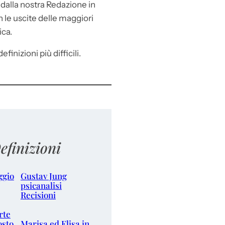
e
dalla nostra Redazione in
le uscite delle maggiori
ica.
efinizioni più difficili.
efinizioni
ggio
Gustav Jung
psicanalisi
Recisioni
rte
osto
Marisa ed Elisa in