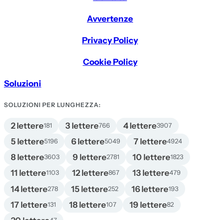
Avvertenze
Privacy Policy
Cookie Policy
Soluzioni
SOLUZIONI PER LUNGHEZZA:
2 lettere
3 lettere
4 lettere
181
766
3907
5 lettere
6 lettere
7 lettere
5196
5049
4924
8 lettere
9 lettere
10 lettere
3603
2781
1823
11 lettere
12 lettere
13 lettere
1103
867
479
14 lettere
15 lettere
16 lettere
278
252
193
17 lettere
18 lettere
19 lettere
131
107
82