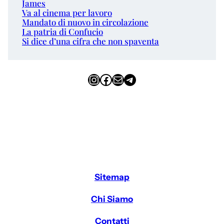
James
Va al cinema per lavoro
Mandato di nuovo in circolazione
La patria di Confucio
Si dice d’una cifra che non spaventa
Instagram
Facebook
Email
Telegram
Sitemap
Chi Siamo
Contatti