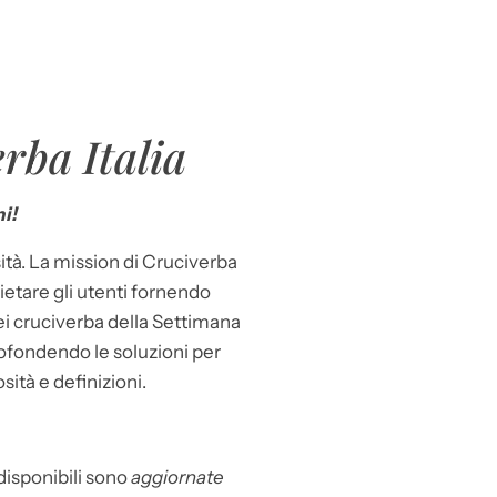
rba Italia
i!
ità. La mission di Cruciverba
llietare gli utenti fornendo
dei cruciverba della Settimana
ofondendo le soluzioni per
osità e definizioni.
 disponibili sono
aggiornate