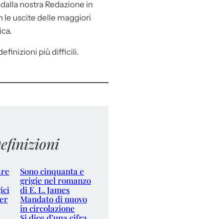
e
dalla nostra Redazione in
le uscite delle maggiori
ica.
efinizioni più difficili.
efinizioni
are
Sono cinquanta e
grigie nel romanzo
ici
di E. L. James
er
Mandato di nuovo
in circolazione
Si dice d’una cifra