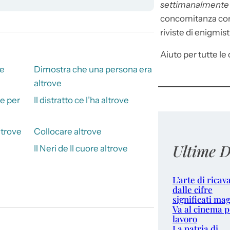
settimanalment
concomitanza con 
riviste di enigmist
Aiuto per tutte le d
le
Dimostra che una persona era
altrove
ve per
Il distratto ce l’ha altrove
ltrove
Collocare altrove
Ultime D
Il Neri de Il cuore altrove
L’arte di ricav
dalle cifre
significati mag
Va al cinema p
lavoro
La patria di