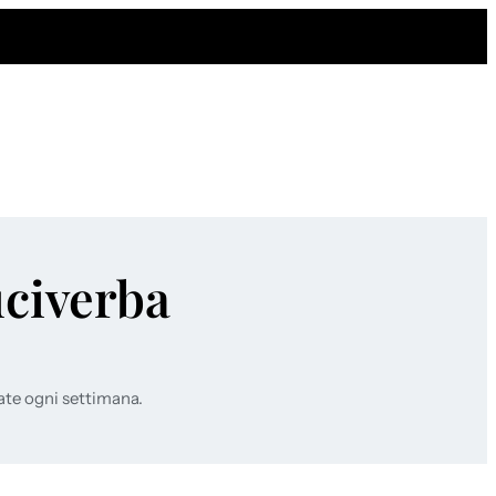
uciverba
ate ogni settimana.