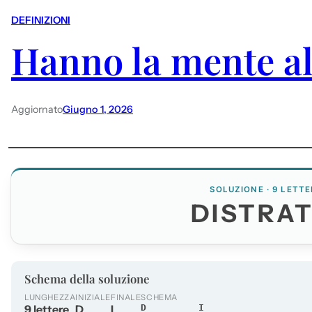
DEFINIZIONI
Hanno la mente al
Aggiornato
Giugno 1, 2026
SOLUZIONE · 9 LETTE
DISTRAT
Schema della soluzione
LUNGHEZZA
INIZIALE
FINALE
SCHEMA
9 lettere
D
I
D_______I