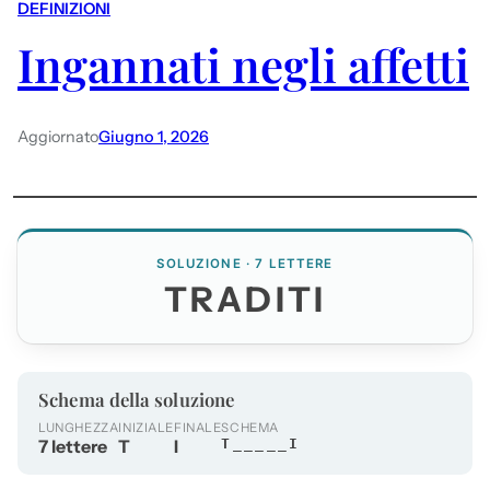
DEFINIZIONI
Ingannati negli affetti
Aggiornato
Giugno 1, 2026
SOLUZIONE · 7 LETTERE
TRADITI
Schema della soluzione
LUNGHEZZA
INIZIALE
FINALE
SCHEMA
7 lettere
T
I
T_____I