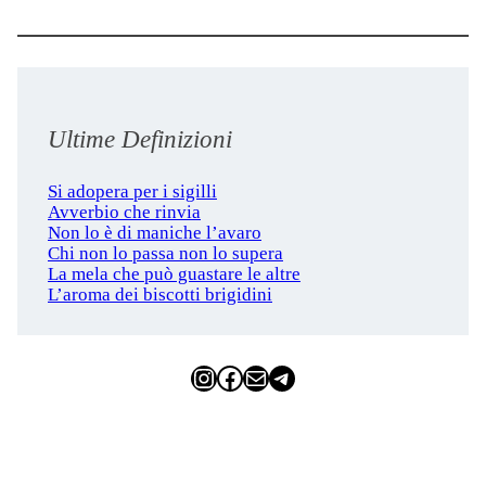
Ultime Definizioni
Si adopera per i sigilli
Avverbio che rinvia
Non lo è di maniche l’avaro
Chi non lo passa non lo supera
La mela che può guastare le altre
L’aroma dei biscotti brigidini
Instagram
Facebook
Email
Telegram