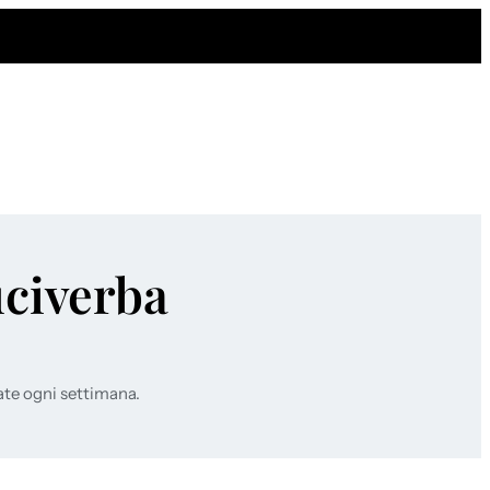
uciverba
ate ogni settimana.