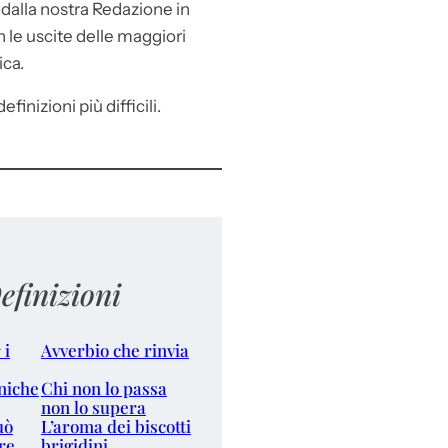
e
dalla nostra Redazione in
le uscite delle maggiori
ica.
efinizioni più difficili.
efinizioni
 i
Avverbio che rinvia
niche
Chi non lo passa
non lo supera
uò
L’aroma dei biscotti
re
brigidini