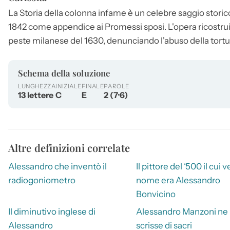
La Storia della
colonna infame
è un celebre saggio storic
1842 come appendice ai Promessi sposi. L'opera ricostruis
peste milanese del 1630, denunciando l'abuso della tortur
Schema della soluzione
LUNGHEZZA
INIZIALE
FINALE
PAROLE
13 lettere
C
E
2 (7·6)
Altre definizioni correlate
Alessandro che inventò il
Il pittore del ‘500 il cui 
radiogoniometro
nome era Alessandro
Bonvicino
Il diminutivo inglese di
Alessandro Manzoni ne
Alessandro
scrisse di sacri