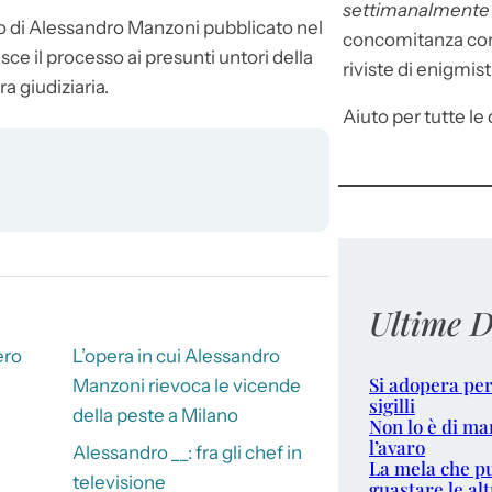
settimanalment
o di Alessandro Manzoni pubblicato nel
concomitanza con 
ce il processo ai presunti untori della
riviste di enigmist
a giudiziaria.
Aiuto per tutte le d
Ultime D
vero
L’opera in cui Alessandro
Si adopera per
Manzoni rievoca le vicende
sigilli
della peste a Milano
Non lo è di ma
l’avaro
Alessandro __: fra gli chef in
La mela che p
televisione
guastare le alt