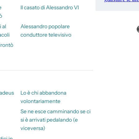
e
Il casato di Alessandro VI
ò
 al
Alessandro popolare
Ins
acoli
conduttore televisivo
frontò
madeus
Lo è chi abbandona
volontariamente
Se ne esce camminando se ci
si è arrivati pedalando (e
viceversa)
ici in