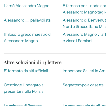
L’amò Alessandro Magno
È famoso per il nodo ch
Alessandro Magno tagli
Alessandro __, pallavolista
Alessandro di Benvenuti
Nord e Si accettano Mir
Il filosofo greco maestro di
Alessandro Magno vi af
Alessandro Magno
e vinse i Persiani
Altre soluzioni di 13 lettere
E’ formato da alti ufficiali
Impersona Salieri in A
Costringe l’indagato a
Segnatempo a casetta
presentarsi alla Polizia
La scienza di Pasteur
Lo spauracchio degli und