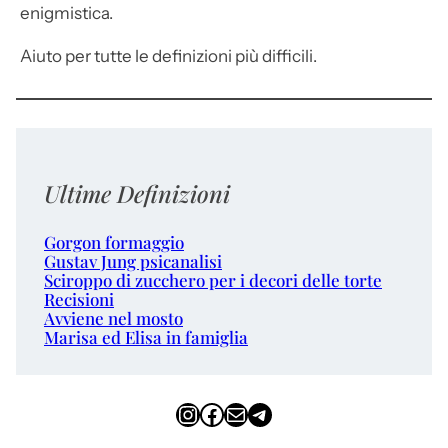
enigmistica.
Aiuto per tutte le definizioni più difficili.
Ultime Definizioni
Gorgon formaggio
Gustav Jung psicanalisi
Sciroppo di zucchero per i decori delle torte
Recisioni
Avviene nel mosto
Marisa ed Elisa in famiglia
Instagram
Facebook
Email
Telegram