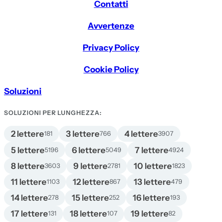
Contatti
Avvertenze
Privacy Policy
Cookie Policy
Soluzioni
SOLUZIONI PER LUNGHEZZA:
2 lettere
3 lettere
4 lettere
181
766
3907
5 lettere
6 lettere
7 lettere
5196
5049
4924
8 lettere
9 lettere
10 lettere
3603
2781
1823
11 lettere
12 lettere
13 lettere
1103
867
479
14 lettere
15 lettere
16 lettere
278
252
193
17 lettere
18 lettere
19 lettere
131
107
82