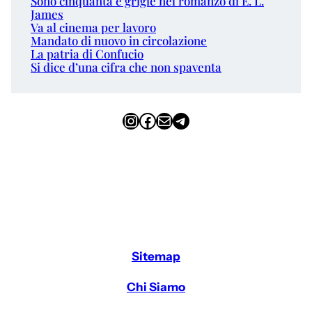
Sono cinquanta e grigie nel romanzo di E. L.
James
Va al cinema per lavoro
Mandato di nuovo in circolazione
La patria di Confucio
Si dice d’una cifra che non spaventa
Instagram
Facebook
Email
Telegram
Sitemap
Chi Siamo