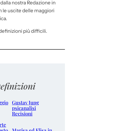
e
dalla nostra Redazione in
le uscite delle maggiori
ica.
efinizioni più difficili.
efinizioni
ggio
Gustav Jung
psicanalisi
Recisioni
rte
osto
Marisa ed Elisa in