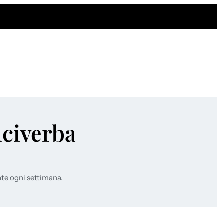
uciverba
ate ogni settimana.