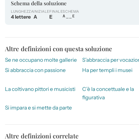
Schema della soluzione
LUNGHEZZA
INIZIALE
FINALE
SCHEMA
4 lettere
A
E
A__E
Altre definizioni con questa soluzione
Se ne occupano molte gallerie
S’abbraccia per vocazio
Si abbraccia con passione
Ha per templi i musei
La coltivano pittori e musicisti
C’è la concettuale e la
figurativa
Si impara e si mette da parte
Altre definizioni correlate