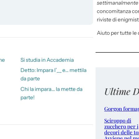
settimanalment
concomitanza con 
riviste di enigmist
Aiuto per tutte le d
ne
Si studia in Accademia
Detto: Impara l’__ e… mettila
da parte
Ultime D
Chi la impara… la mette da
parte!
Gorgon forma
Sciroppo di
zucchero per i
decori delle to
Avviene nel m