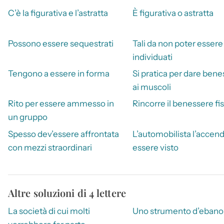
C’è la figurativa e l’astratta
È figurativa o astratta
Possono essere sequestrati
Tali da non poter essere
individuati
Tengono a essere in forma
Si pratica per dare ben
ai muscoli
Rito per essere ammesso in
Rincorre il benessere fi
un gruppo
Spesso dev’essere affrontata
L’automobilista l’accen
con mezzi straordinari
essere visto
Altre soluzioni di 4 lettere
La società di cui molti
Uno strumento d’ebano