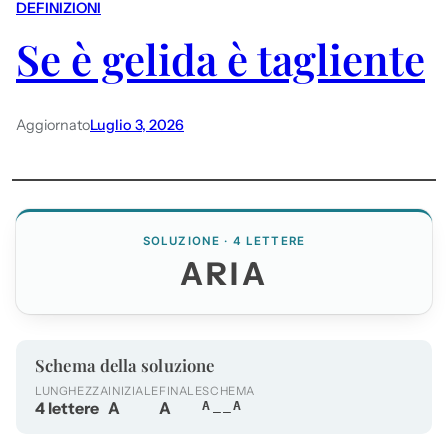
DEFINIZIONI
Se è gelida è tagliente
Aggiornato
Luglio 3, 2026
SOLUZIONE · 4 LETTERE
ARIA
Schema della soluzione
LUNGHEZZA
INIZIALE
FINALE
SCHEMA
4 lettere
A
A
A__A