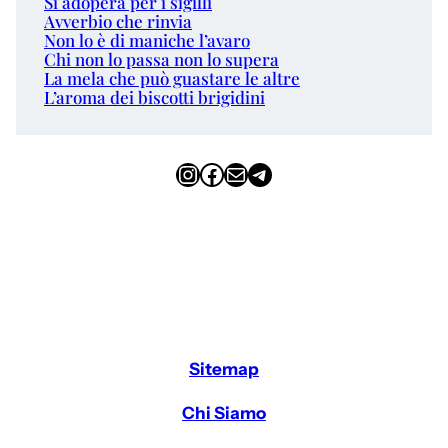
Si adopera per i sigilli
Avverbio che rinvia
Non lo è di maniche l’avaro
Chi non lo passa non lo supera
La mela che può guastare le altre
L’aroma dei biscotti brigidini
Instagram
Facebook
Email
Telegram
Sitemap
Chi Siamo