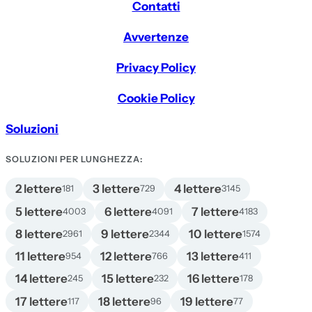
Contatti
Avvertenze
Privacy Policy
Cookie Policy
Soluzioni
SOLUZIONI PER LUNGHEZZA:
2 lettere
3 lettere
4 lettere
181
729
3145
5 lettere
6 lettere
7 lettere
4003
4091
4183
8 lettere
9 lettere
10 lettere
2961
2344
1574
11 lettere
12 lettere
13 lettere
954
766
411
14 lettere
15 lettere
16 lettere
245
232
178
17 lettere
18 lettere
19 lettere
117
96
77