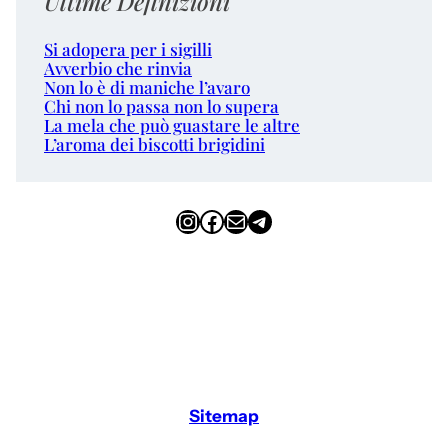
Ultime Definizioni
Si adopera per i sigilli
Avverbio che rinvia
Non lo è di maniche l’avaro
Chi non lo passa non lo supera
La mela che può guastare le altre
L’aroma dei biscotti brigidini
Instagram
Facebook
Email
Telegram
Sitemap