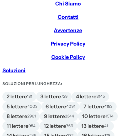
Chi Siamo
Contatti
Avvertenze
Privacy Policy
Cookie Policy
Soluzioni
SOLUZIONI PER LUNGHEZZA:
2 lettere
3 lettere
4 lettere
181
729
3145
5 lettere
6 lettere
7 lettere
4003
4091
4183
8 lettere
9 lettere
10 lettere
2961
2344
1574
11 lettere
12 lettere
13 lettere
954
766
411
14 lettere
15 lettere
16 lettere
245
232
178