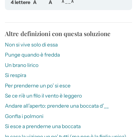
4 lettere
A
A
A__A
Altre definizioni con questa soluzione
Non si vive solo di essa
Punge quando è fredda
Un brano lirico
Si respira
Per prenderne un po’ si esce
Se ce n’è un filo il vento è leggero
Andare all’aperto: prendere una boccata d’__
Gonfia i polmoni
Si esce a prenderne una boccata
In casa la viziano un po’ tutti (ma non è la figlia unica)