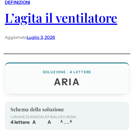
DEFINIZIONI
L’agita il ventilatore
Aggiornato
Luglio 3, 2026
SOLUZIONE · 4 LETTERE
ARIA
Schema della soluzione
LUNGHEZZA
INIZIALE
FINALE
SCHEMA
4 lettere
A
A
A__A