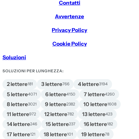
Contatti
Avvertenze
Privacy Policy
Cookie Policy
Soluzioni
SOLUZIONI PER LUNGHEZZA:
2 lettere
3 lettere
4 lettere
181
766
3194
5 lettere
6 lettere
7 lettere
4071
4150
4260
8 lettere
9 lettere
10 lettere
3021
2382
1608
11 lettere
12 lettere
13 lettere
972
782
423
14 lettere
15 lettere
16 lettere
246
237
182
17 lettere
18 lettere
19 lettere
121
101
78