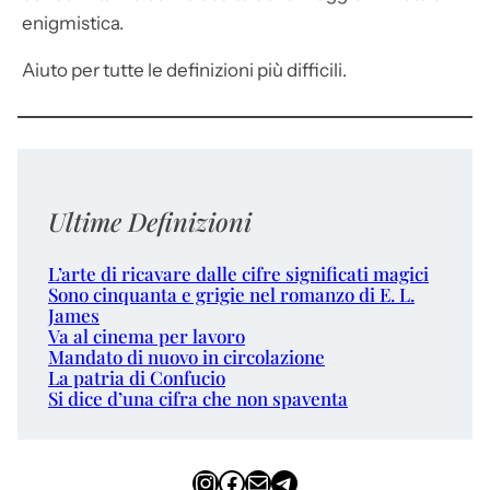
enigmistica.
Aiuto per tutte le definizioni più difficili.
Ultime Definizioni
L’arte di ricavare dalle cifre significati magici
Sono cinquanta e grigie nel romanzo di E. L.
James
Va al cinema per lavoro
Mandato di nuovo in circolazione
La patria di Confucio
Si dice d’una cifra che non spaventa
Instagram
Facebook
Email
Telegram